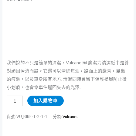
我們說的不只是簡單的清潔，Vulcanet® 魔潔力清潔紙巾是針
對頑固污漬而設。它還可以清除焦油，路面上的蠟青，昆蟲
的痕跡，以及車身所有地方. 清潔同時會留下保護塗層防止微
小划痕，也會令車件還回失去的光澤.
加入購物車
貨號:
VU_BIKE-1-2-1-1
分類:
Vulcanet