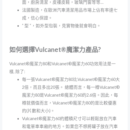
面，廚房清潔，皮褸皮鞋，玻璃門窗等等…
法國製造，在歐洲汽車清潔用品市場上佔有率達七
成，信心保證。
” 型 “，如外型包裝，見實物後就會明白。
如何選擇Vulcanet®魔潔力產品?
Vulcanet®魔潔力80和Vulcanet®魔潔力60功效用法是一
樣, 除了:
每一張Vulcanet®魔潔力80比Vulcanet®魔潔力60大
2倍，而且多出20張。 總體而言，每一樽Vulcanet®
魔潔力80是Vulcanet®魔潔力60的2.6倍。因此，每
樽就價值而言，Vulcanet®魔潔力80的是比較優惠
的(片數和大小)。
Vulcanet®魔潔力60的體積尺寸可以輕鬆放在汽車
和電單車車廂的地方。如果您不想將罐子放在汽車