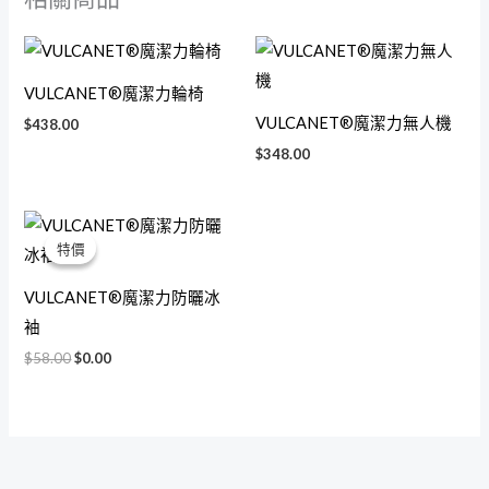
VULCANET®魔潔力輪椅
VULCANET®魔潔力無人機
$
438.00
$
348.00
原
目
始
前
特價
特價
價
價
格：
格：
$58.00。
$0.00。
VULCANET®魔潔力防曬冰
袖
$
58.00
$
0.00