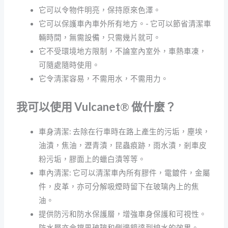
它可以令物件明亮，保持原來色澤。
它可以保護車內車外所有地方。- 它可以節省清潔車
輛時間，無需設備，只需幾片就可。
它不受環境地方限制，不論室內室外，車熱車凍，
可隨處隨時使用。
它令清潔容易，不需用水，不需用力。
我可以使用
Vulcanet
®
做什麼？
車身清潔: 去除在行車時在路上產生的污垢，塵埃，
油漬，焦油，瀝青漬，昆蟲痕跡，雨水漬，剎車皮
粉污垢，膠面上的蠟白漬等等。
車內清潔: 它可以清潔車內所有膠件，電鍍件，金屬
件，皮革，亦可分解吸煙時留下在玻璃內上的焦
油。
提供防污和防水保護層，增強車身保護和可視性。
防水層亦令擋風玻璃和側邊鏡達到線水的效果。