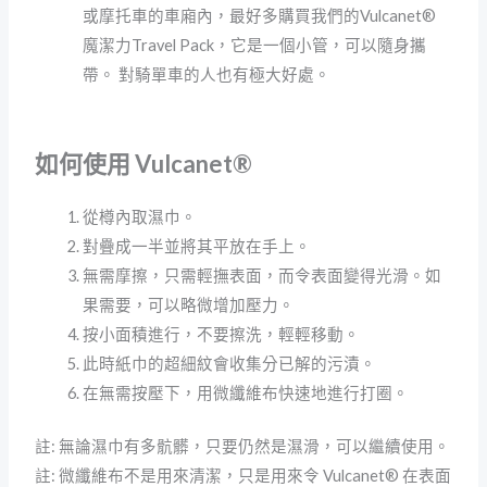
或摩托車的車廂內，最好多購買我們的Vulcanet®
魔潔力Travel Pack，它是一個小管，可以隨身攜
帶。 對騎單車的人也有極大好處。
如何使用 Vulcanet®
從樽內取濕巾。
對疊成一半並將其平放在手上。
無需摩擦，只需輕撫表面，而令表面變得光滑。如
果需要，可以略微增加壓力。
按小面積進行，不要擦洗，輕輕移動。
此時紙巾的超細紋會收集分已解的污漬。
在無需按壓下，用微纖維布快速地進行打圈。
註: 無論濕巾有多骯髒，只要仍然是濕滑，可以繼續使用。
註: 微纖維布不是用來清潔，只是用來令 Vulcanet® 在表面