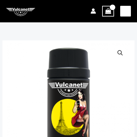
跳
至
主
要
內
容
旅
行
車
用
VULCANET®
魔
潔
力
數
量