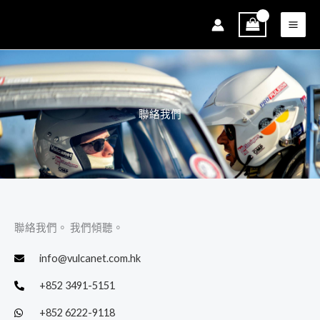
跳
至
主
要
內
容
聯絡我們​
聯絡我們。 我們傾聽。​
info@vulcanet.com.hk
+852 3491-5151
+852 6222-9118