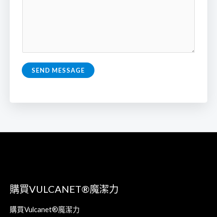
e
e
n
T
t
e
o
x
r
t
M
SEND MESSAGE
e
s
s
a
g
e
*
購買VULCANET®魔潔力
購買Vulcanet®魔潔力