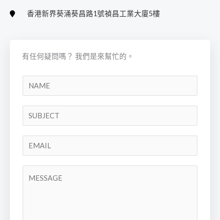
香港新界葵涌葵昌路1號禎昌工業大廈5樓
有任何疑問嗎？ 我們是來幫忙的。
N
a
m
S
e
i
*
n
E
g
m
l
a
C
e
i
o
L
l
m
i
*
m
n