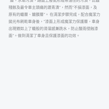
“塵，水垢污漬，路面上廢氣形成帶油性的污漬，昆蟲
殘骸及最令車主頭痛的瀝青漬”，然而“不損漆面，及
原有的蠟層、鍍膜層”。 在清潔步驟完成，配合魔潔力
拋光布刷乾車身後，“漆面上形成魔潔力保護層，車身
出現猶如上了蠟般的滑溜感兼跣水，防止酸雨侵蝕漆
面”。做到清潔了車身且保護漆面的功效。