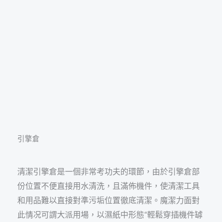
引擎倉
清潔引擎倉是一個非常考功夫的環節，由於引擎倉部
份位置不便直接用水清洗，且滿佈機件，使清潔工具
和用品難以直接對準污垢位置徹底清潔。魔潔力面對
此情况可謂大派用場，以濕紙中形態“輕鬆穿插機件罅