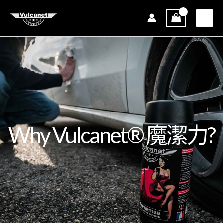
跳
至
主
要
內
容
Why Vulcanet® 魔潔力?
全方位清潔 – 去污, 去塵, 去油, 去瀝青漬, 去昆蟲殘骸
全方位保護 – 防塵, 防鏽, 車身跣水
全不受限制 – 任何環境不需任何工具，更不需要一滴水