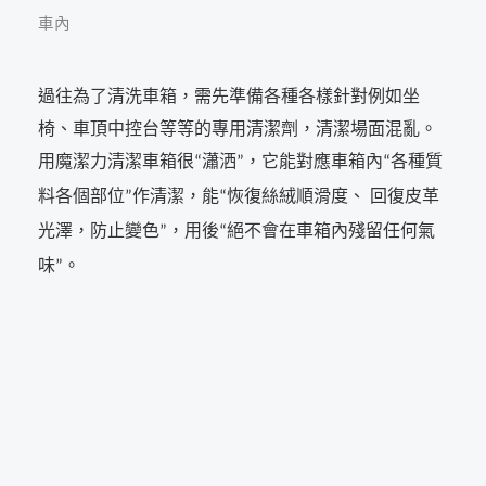
車內
過往為了清洗車箱，需先準備各種各樣針對例如坐
椅、車頂中控台等等的專用清潔劑，清潔場面混亂。
用魔潔力清潔車箱很
瀟洒
，它能對應車箱內
各種質
“
”
“
料各個部位
作清潔，能
恢復絲絨順滑度、 回復皮革
”
“
光澤，防止變色
，用後
絕不會在車箱內殘留任何氣
”
“
味
。
”