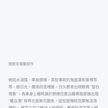
塑膠及電鍍部件
例如水潑擋，車身膠邊，某些車款的鬼面罩和車標等
等，經日光，酸雨的洗禮後，日久都會出現輕微 “發白
現象”。為車身上蠟時誤於膠邊位置沾蠟導致膠邊出現
“蠟白漬” 有時也是無可避免。這些是傳統洗車無法清
理的。 魔潔力可以解決上述煩惱，應用於清潔車上塑