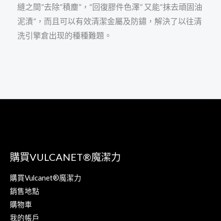
縫之間”去除“積塵”，“回復膠件色澤” 又能“抹去頑固油
泥漬”，而且可以有效清潔金屬及防鏽，解決了以往清
洗引擎倉出现的種種難題。
購買VULCANET®魔潔力
購買Vulcanet®魔潔力
銷售地點
購物車
我的帳戶