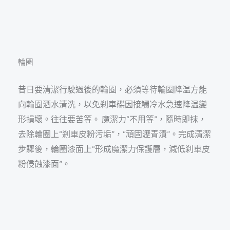
輪圈
昔日要清潔行駛過後的輪圈，必須等待輪圈降温方能
向輪圈洒水清洗，以免刹車碟因接觸冷水急速降温變
形損壞。往往要苦等。 魔潔力“不用等”，隨時即抹，
去除輪圈上“剎車皮粉污垢”，“頑固瀝青漬”。完成清潔
步驟後，輪圈漆面上“形成魔潔力保護層，減低刹車皮
粉侵蝕漆面”。