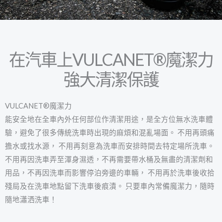
在汽車上VULCANET®魔潔力
強大清潔保護
VULCANET®魔潔力
能安全地在全車內外任何部位作清潔用途，是全方位無水洗車體
驗，避免了很多傳統洗車時出現的麻煩和混亂場面。 不用再頭痛
擔水或找水源， 不用再刻意為洗車而安排時間去特定場所洗車。
不用再因洗車弄至渾身濕透，不再需要帶水桶及無盡的清潔劑和
用品，不再因洗車而影響停泊旁邊的車輛， 不用再於洗車後收拾
殘局及在洗車地點留下洗車後痕漬。 只要車內常備魔潔力，隨時
隨地瀟洒洗車！