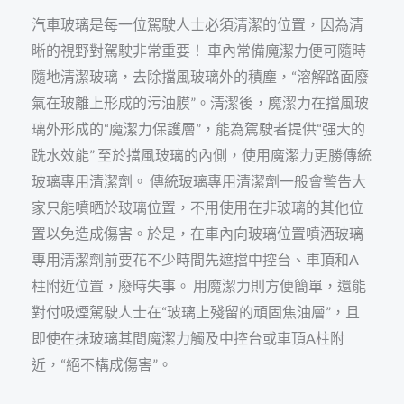
汽車玻璃是每一位駕駛人士必須清潔的位置，因為清
晰的視野對駕駛非常重要！ 車內常備魔潔力便可隨時
隨地清潔玻璃，去除擋風玻璃外的積塵，“溶解路面廢
氣在玻離上形成的污油膜”。清潔後，魔潔力在擋風玻
璃外形成的“魔潔力保護層”，能為駕駛者提供“强大的
跣水效能” 至於擋風玻璃的內側，使用魔潔力更勝傳統
玻璃專用清潔劑。 傳統玻璃專用清潔劑一般會警告大
家只能噴晒於玻璃位置，不用使用在非玻璃的其他位
置以免造成傷害。於是，在車內向玻璃位置噴洒玻璃
專用清潔劑前要花不少時間先遮擋中控台、車頂和A
柱附近位置，廢時失事。 用魔潔力則方便簡單，還能
對付吸煙駕駛人士在“玻璃上殘留的頑固焦油層”，且
即使在抹玻璃其間魔潔力觸及中控台或車頂A柱附
近，“絕不構成傷害”。