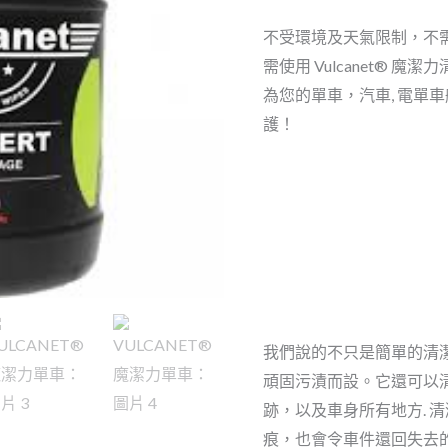
不受環境及天氣限制，不需
需使用 Vulcanet® 
為您的單車，汽車, 電單
護！
我們說的不只是簡單的清潔，
頑固污漬而設。它還可以
跡，以及車身所有地方. 
痕，也會令車件還回失去的