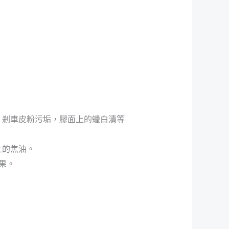
，剎車皮粉污垢，膠面上的蠟白漬等
上的焦油。
果。