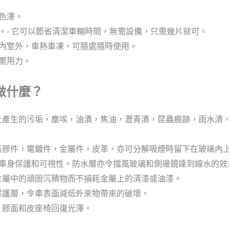
色澤。
。- 它可以節省清潔車輛時間，無需設備，只需幾片就可。
內室外，車熱車凍，可隨處隨時使用。
需用力。
做什麼？
路上產生的污垢，塵埃，油漬，焦油，瀝青漬，昆蟲痕跡，雨水漬
所有膠件，電鍍件，金屬件，皮革，亦可分解吸煙時留下在玻璃內
車身保護和可視性。防水層亦令擋風玻璃和側邊鏡達到線水的效
他金屬中的頑固沉積物而不損耗金屬上的清漆或油漆。
下保護層，令車表面減低外來物帶來的破壞。
，膠面和皮座椅回復光澤。