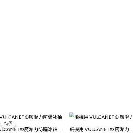
原
目
始
前
特價
特價
價
價
ULCANET®魔潔力防曬冰袖
飛機用 VULCANET® 魔潔力
格：
格：