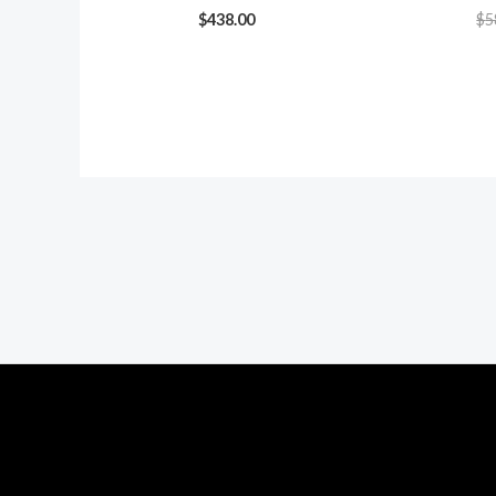
$
438.00
$
5