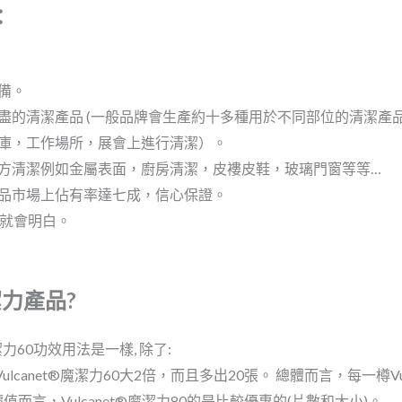
：
備。
盡的清潔產品 (一般品牌會生產約十多種用於不同部位的清潔產品
庫，工作場所，展會上進行清潔）。
方清潔例如金屬表面，廚房清潔，皮褸皮鞋，玻璃門窗等等…
品市場上佔有率達七成，信心保證。
後就會明白。
潔力產品?
®魔潔力60功效用法是一樣, 除了:
Vulcanet®魔潔力60大2倍，而且多出20張。 總體而言，每一樽Vulc
值而言，Vulcanet®魔潔力80的是比較優惠的(片數和大小)。