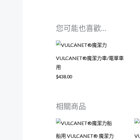
您可能也喜歡…
VULCANET®魔潔力車/電單車
用
$
438.00
相關商品
船用 VULCANET® 魔潔力
V