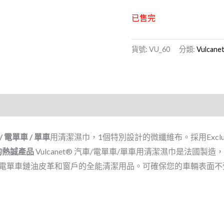
已售完
貨號:
VU_60
分類:
Vulcane
/ 電單車 / 單車
用清潔濕巾，1個特別設計的微纖維布。採用Exclusiv
車的熱誠產品
Vulcanet® 汽車/電單車/單車用清潔濕巾是法國
電單車鏈油皮革和窗戶的全能清潔用品。可確保您的車輛表面不