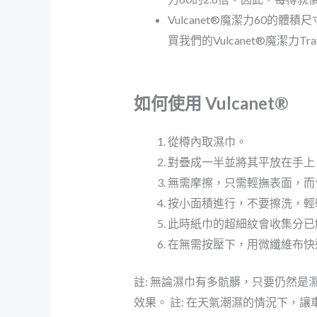
Vulcanet®魔潔力60
買我們的Vulcanet®魔潔力
如何使用 Vulcanet®
從樽內取濕巾。
對疊成一半並將其平放在手上
無需摩擦，只需輕撫表面，而
按小面積進行，不要擦洗，輕
此時紙巾的超細紋會收集分已
在無需按壓下，用微纖維布快
註: 無論濕巾有多骯髒，只要仍然是濕
效果。 註: 在天氣潮濕的情況下，讓車