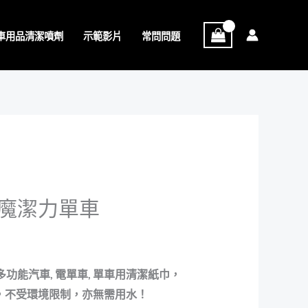
單車用品清潔噴劑
示範影片
常問問題
T®魔潔力單車
一款多功能汽車, 電單車, 單車用清潔紙巾，
，不受環境限制
，亦
無需用水！