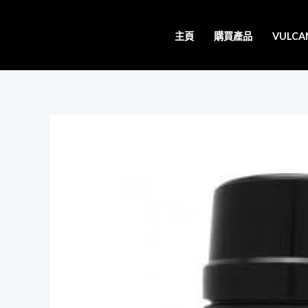
跳
至
主頁
購買產品
VULC
主
要
內
容